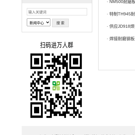
·
NM500耐磨
·
特制TH945
·
供应JD918
·
焊接耐磨钢板