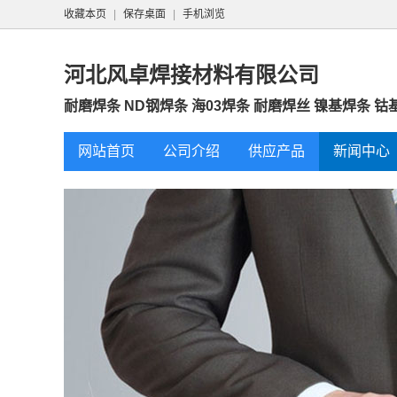
收藏本页
|
保存桌面
|
手机浏览
河北风卓焊接材料有限公司
耐磨焊条 ND钢焊条 海03焊条 耐磨焊丝 镍基焊条 钴基
网站首页
公司介绍
供应产品
新闻中心